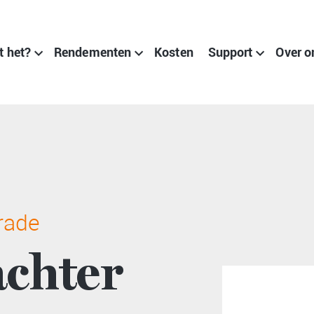
t het?
Rendementen
Kosten
Support
Over o
rade
achter