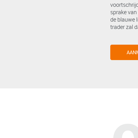
voortschrij
sprake van 
de blauwe l
trader zal 
AAN