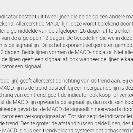
icator bestaat uit twee lijnen die beide op een andere m
kend. Allereerst de MACD-lijn, deze wordt berekend door 
dend gemiddelde van de afgelopen 26 dagen af te trekken
van de afgelopen 12 dagen. De tweede lijn die we in deze 
is de signaallijn. Dit is het exponentieel gemeten gemidd
2 dagen. Beide lijnen vormen de MACD-indicator. Niet all
 de lijnen geeft een signaal af, ook wanneer de lijnen elka
dicator een signaal.
e lijn) geeft allereerst de richting van de trend aan. Bij 
CD-lijn is de trend positief, bij een neergaande lijn is de
chting van een trend, geeft de indicator ook koop- of verk
ist de MACD-lijn opwaarts de signaallijn, dan is dit een ko
keerde geval dat de MACD de signaallijn neerwaarts doork
icator een verkoopsignaal af. Tot slot zegt de indicator ie
e trend. Des te groter de afstand tussen beide lijnen, des 
e MACD is dus een trendvolgend systeem dat gebaseerd is