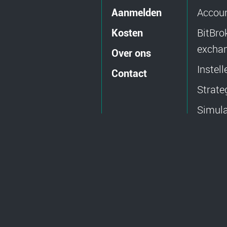
Accoun
Aanmelden
BitBro
Kosten
excha
Over ons
Instel
Contact
Strate
Simul