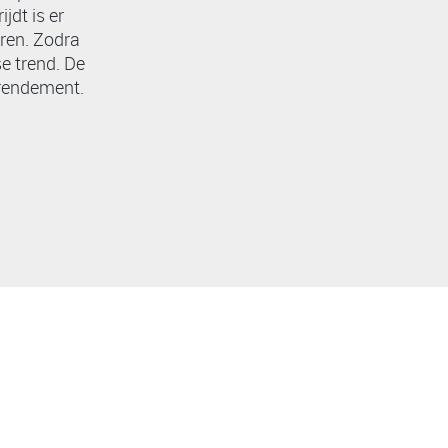
jdt is er
ëren. Zodra
se trend. De
 rendement.