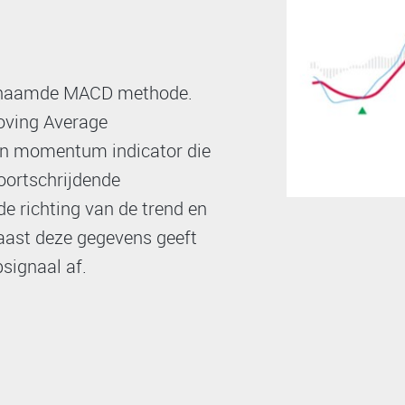
genaamde MACD methode.
oving Average
en momentum indicator die
oortschrijdende
de richting van de trend en
Naast deze gegevens geeft
signaal af.