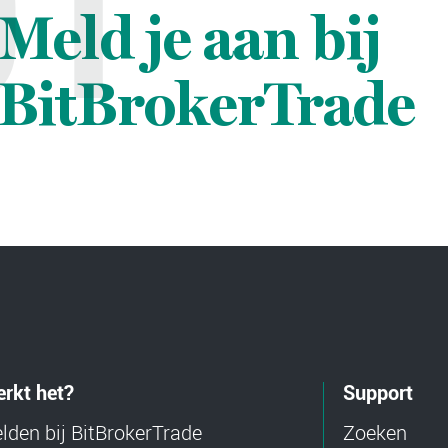
01
Meld je aan bij
BitBrokerTrade
rkt het?
Support
den bij BitBrokerTrade
Zoeken