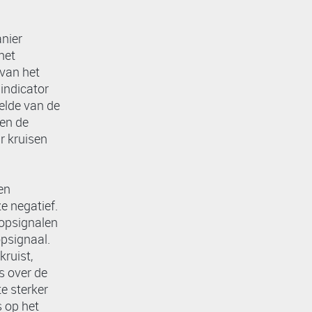
anier
het
 van het
indicator
elde van de
een de
ar kruisen
een
ze negatief.
oopsignalen
opsignaal.
ruist,
ts over de
te sterker
 op het