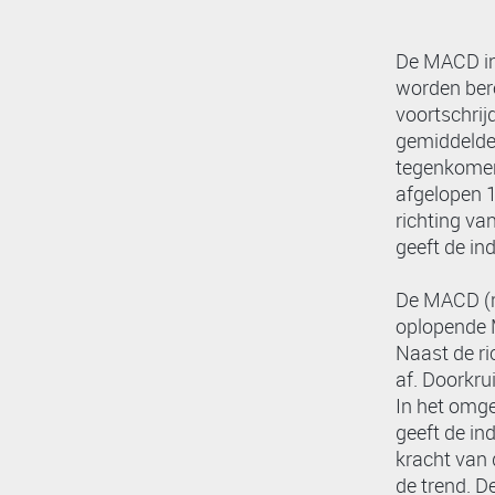
De MACD ind
worden bere
voortschrij
gemiddelde 
tegenkomen 
afgelopen 1
richting van
geeft de in
De MACD (rod
oplopende MA
Naast de ri
af. Doorkru
In het omge
geeft de ind
kracht van d
de trend. D