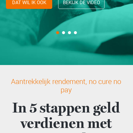
DAT WIL IK OOK
DAT WIL IK OOK
DAT WIL IK OOK
BEKIJK DE VIDEO
BEKIJK DE VIDEO
BEKIJK DE VIDEO
DAT WIL IK OOK
BEKIJK DE VIDEO
Aantrekkelijk rendement, no cure no
pay
In 5 stappen geld
verdienen met